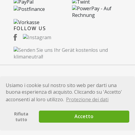
FOLLOW US
© 2026 Recommerce AG. Proudly Made in
Usiamo i cookie sul nostro sito web per darti una
Switzerland.
buona esperienza di acquisto. Cliccando su 'Accetto'
Tutti i marchi e le denominazioni dei prodotti
acconsenti al loro utilizzo.
Protezione dei dati
utilizzati in questo sito web hanno unicamente uno
scopo identificativo e sono marche o marchi
Rifiuta
Accetto
registrati dai rispettivi proprietari.
tutto