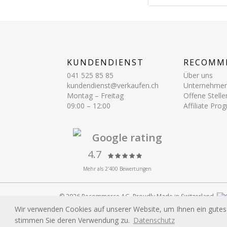
KUNDENDIENST
RECOMM
041 525 85 85
Über uns
kundendienst@verkaufen.ch
Unternehme
Montag – Freitag
Offene Stelle
09:00 – 12:00
Affiliate Pr
Google rating
4.7
Mehr als 2'400 Bewertungen
© 2026 Recommerce AG. Proudly Made in Switzerland.
Alle auf dieser Website verwendeten Marken und Produktb
Wir verwenden Cookies auf unserer Website, um Ihnen ein gutes E
eingetragene Marken der jeweiligen Eigentümer.
stimmen Sie deren Verwendung zu.
Datenschutz