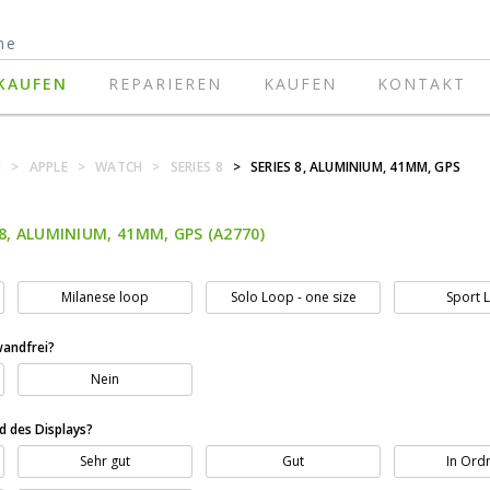
KAUFEN
REPARIEREN
KAUFEN
KONTAKT
N
>
APPLE
>
WATCH
>
SERIES 8
>
SERIES 8, ALUMINIUM, 41MM, GPS
8, ALUMINIUM, 41MM, GPS (A2770)
Milanese loop
Solo Loop - one size
Sport 
wandfrei?
Nein
nd des Displays?
Sehr gut
Gut
In Ord