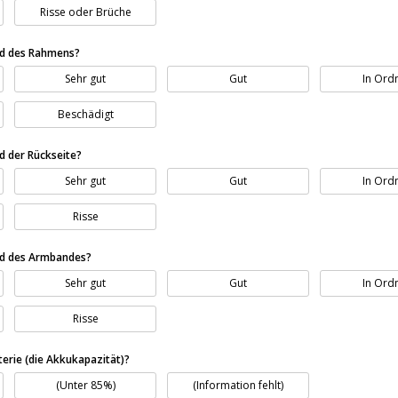
Risse oder Brüche
nd des Rahmens?
Sehr gut
Gut
In Ord
Beschädigt
nd der Rückseite?
Sehr gut
Gut
In Ord
Risse
and des Armbandes?
Sehr gut
Gut
In Ord
Risse
terie (die Akkukapazität)?
(Unter 85%)
(Information fehlt)