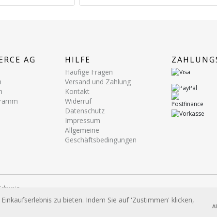
ERCE AG
HILFE
ZAHLUNG
Häufige Fragen
n
Versand und Zahlung
n
Kontakt
ogramm
Widerruf
Datenschutz
Impressum
Allgemeine
Geschäftsbedingungen
ezeichnungen dienen lediglich Identifikationszwecken und sind Marken bzw.
inkaufserlebnis zu bieten. Indem Sie auf 'Zustimmen' klicken,
A