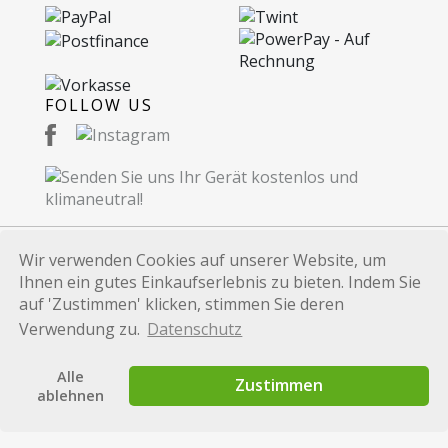
FOLLOW US
Wir verwenden Cookies auf unserer Website, um
Ihnen ein gutes Einkaufserlebnis zu bieten. Indem Sie
© 2026 Recommerce AG. Proudly Made in
auf 'Zustimmen' klicken, stimmen Sie deren
Switzerland.
Verwendung zu.
Datenschutz
Alle auf dieser Website verwendeten Marken und
Produktbezeichnungen dienen lediglich
Alle
Identifikationszwecken und sind Marken bzw.
Zustimmen
ablehnen
eingetragene Marken der jeweiligen Eigentümer.