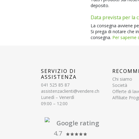
deposito.
Data prevista per la
La consegna avviene per 
Si prega di notare che in
consegna.
Per saperne d
SERVIZIO DI
RECOMM
ASSISTENZA
Chi siamo
041 525 85 87
Società
assistenzaclienti@vendere.ch
Offerte di la
Lunedì – Venerdì
Affiliate Pr
09:00 – 12:00
Google rating
4.7