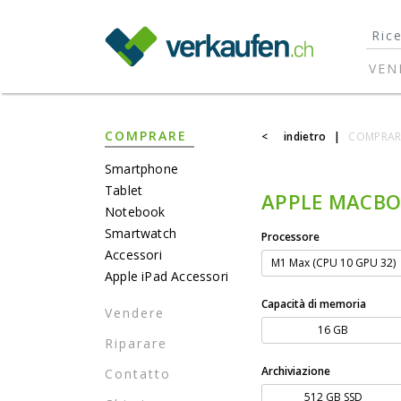
}
VEN
COMPRARE
<
indietro
|
COMPRAR
Smartphone
Tablet
APPLE MACBOO
Notebook
Smartwatch
Processore
Accessori
M1 Max (CPU 10 GPU 32)
Apple iPad Accessori
Capacità di memoria
Vendere
16 GB
Riparare
Archiviazione
Contatto
512 GB SSD