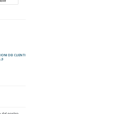
abile
IONI DEI CLIENTI
5,0
e dal nostro