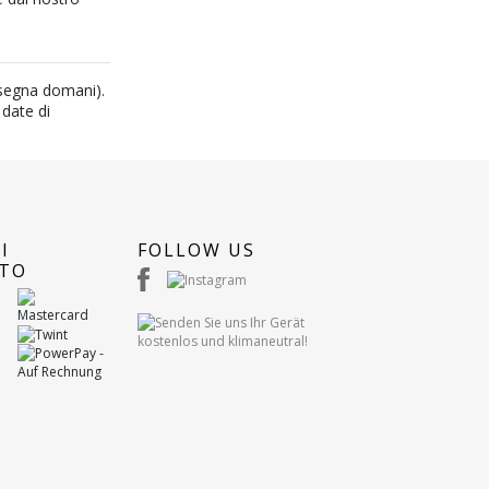
nsegna domani).
 date di
I
FOLLOW US
TO