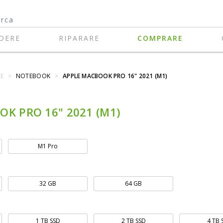
DERE
RIPARARE
COMPRARE
E
>
NOTEBOOK
>
APPLE MACBOOK PRO 16" 2021 (M1)
K PRO 16" 2021 (M1)
M1 Pro
32 GB
64 GB
1 TB SSD
2 TB SSD
4 TB 