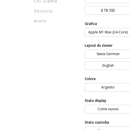
Chi siamo
8 TB SSD
Servizio
Aiuto
Grafica
Apple M1 Max (24-Core)
Layout du clavier
Swiss German
English
Colore
Argento
Stato display
Come nuovo
Stato custodia