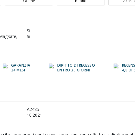
Ottime
Buono
Accett
Si
(MagSafe,
Si
GARANZIA
DIRITTO DI RECESSO
RECENS
24 MESI
ENTRO 30 GIORNI
4,8 DI 
A2485
10.2021
tro sito sono pronti per la spedizione, che viene effettuata direttament