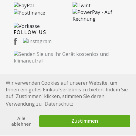
FOLLOW US
Wir verwenden Cookies auf unserer Website, um
© 2026 Recommerce AG. Proudly Made in
Ihnen ein gutes Einkaufserlebnis zu bieten. Indem Sie
Switzerland.
auf 'Zustimmen' klicken, stimmen Sie deren
Alle auf dieser Website verwendeten Marken und
Verwendung zu.
Datenschutz
Produktbezeichnungen dienen lediglich
Identifikationszwecken und sind Marken bzw.
Alle
Zustimmen
eingetragene Marken der jeweiligen Eigentümer.
ablehnen