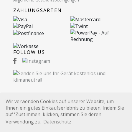
ZAHLUNGSARTEN
FOLLOW US
Wir verwenden Cookies auf unserer Website, um
© 2026 Recommerce AG. Proudly Made in
Ihnen ein gutes Einkaufserlebnis zu bieten. Indem Sie
Switzerland.
auf 'Zustimmen' klicken, stimmen Sie deren
Alle auf dieser Website verwendeten Marken und
Verwendung zu.
Datenschutz
Produktbezeichnungen dienen lediglich