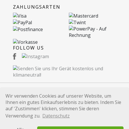
ZAHLUNGSARTEN
FOLLOW US
Wir verwenden Cookies auf unserer Website, um
© 2026 Recommerce AG. Proudly Made in
Ihnen ein gutes Einkaufserlebnis zu bieten. Indem Sie
Switzerland.
auf 'Zustimmen' klicken, stimmen Sie deren
Alle auf dieser Website verwendeten Marken und
Verwendung zu.
Datenschutz
Produktbezeichnungen dienen lediglich
Identifikationszwecken und sind Marken bzw.