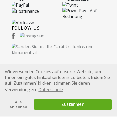
FOLLOW US
Wir verwenden Cookies auf unserer Website, um
© 2026 Recommerce AG. Proudly Made in
Ihnen ein gutes Einkaufserlebnis zu bieten. Indem Sie
Switzerland.
auf 'Zustimmen' klicken, stimmen Sie deren
Alle auf dieser Website verwendeten Marken und
Verwendung zu.
Datenschutz
Produktbezeichnungen dienen lediglich
Identifikationszwecken und sind Marken bzw.
Alle
Zustimmen
eingetragene Marken der jeweiligen Eigentümer.
ablehnen