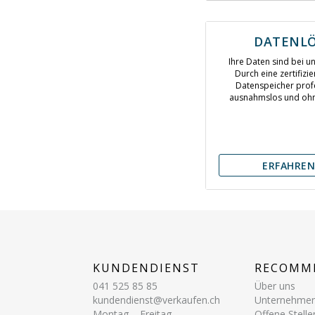
DATENL
Ihre Daten sind bei u
Durch eine zertifizie
Datenspeicher profe
ausnahmslos und ohne
ERFAHREN
KUNDENDIENST
RECOMM
041 525 85 85
Über uns
kundendienst@verkaufen.ch
Unternehme
Montag – Freitag
Offene Stelle