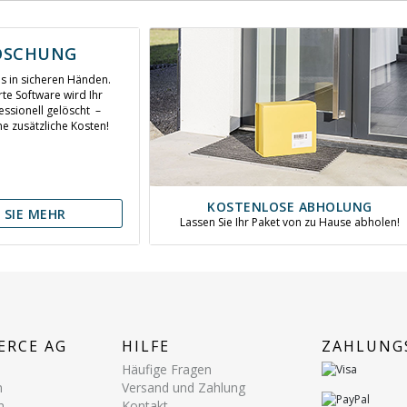
ÖSCHUNG
ns in sicheren Händen.
rte Software wird Ihr
ssionell gelöscht –
 zusätzliche Kosten!
KOSTENLOSE ABHOLUNG
 SIE MEHR
Lassen Sie Ihr Paket von zu Hause abholen!
ERCE AG
HILFE
ZAHLUNG
Häufige Fragen
n
Versand und Zahlung
n
Kontakt