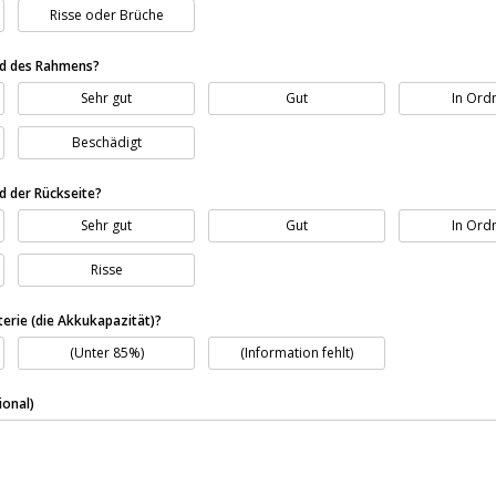
Risse oder Brüche
nd des Rahmens?
Sehr gut
Gut
In Ord
Beschädigt
nd der Rückseite?
Sehr gut
Gut
In Ord
Risse
terie (die Akkukapazität)?
(Unter 85%)
(Information fehlt)
onal)