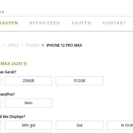
KAUFEN
REPARIEREN
KAUFEN
KONTAKT
N
>
APPLE
>
IPHONE
>
IPHONE 12 PRO MAX
 MAX (A2411)
das Gerät?
256GB
512GB
wandfrei?
Nein
nd des Displays?
Sehr gut
Gut
In Ord